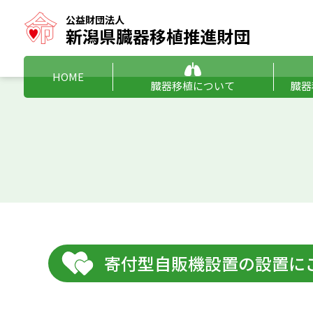
公益財団法人
新潟県臓器移植推進財団
HOME
臓器移植について
臓器
臓器移植のこと、もっと知りたい
新潟県内の臓器移植について
臓器提供の意思表示について
臓器移植を希望される方へ
財団
賛助
寄付型自販機設置の設置に