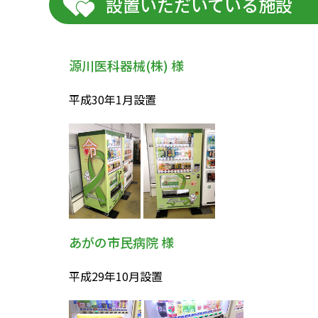
設置いただいている施設
源川医科器械(株) 様
平成
30年1月
設置
あがの市民病院 様
平成29年10月設置