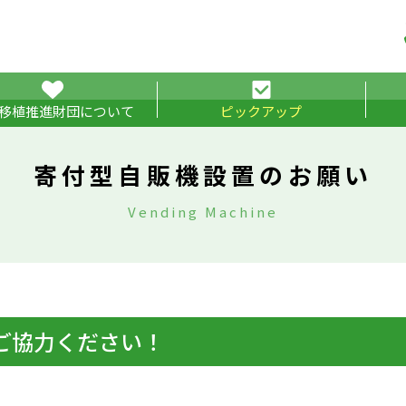
移植推進財団について
ピックアップ
の概要
会員加入のお願い
チームグリーンリボンNiigata
学習会（講師派遣）
寄付型自販機設置のお願い
新潟
FM-
寄付型自販機設置のお願い
Vending Machine
ご協力ください！