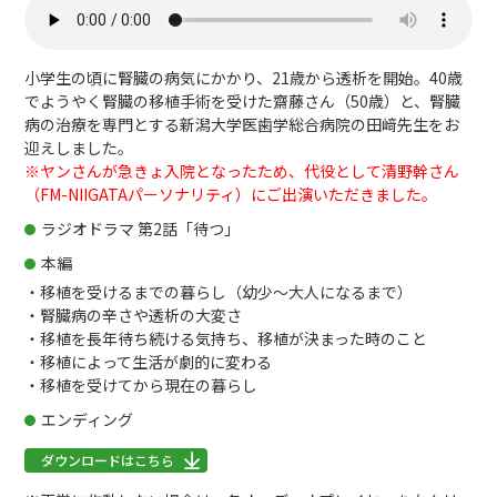
小学生の頃に腎臓の病気にかかり、21歳から透析を開始。40歳
でようやく腎臓の移植手術を受けた齋藤さん（50歳）と、腎臓
病の治療を専門とする新潟大学医歯学総合病院の田﨑先生をお
迎えしました。
※ヤンさんが急きょ入院となったため、代役として清野幹さん
（FM-NIIGATAパーソナリティ）にご出演いただきました。
ラジオドラマ 第2話「待つ」
本編
・移植を受けるまでの暮らし（幼少～大人になるまで）
・腎臓病の辛さや透析の大変さ
・移植を長年待ち続ける気持ち、移植が決まった時のこと
・移植によって生活が劇的に変わる
・移植を受けてから現在の暮らし
エンディング
ダウンロードはこちら