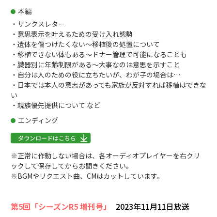
本編
・サンクスレター
・意思表示を叶えるための受け入れ態勢
・遺体を傷つけたくない～移植後の処置について
・移植できない体もある～ドナー管理で可能になることも
・臓器別に年齢制限がある～大事なのは意思を示すこと
・自分は人のための役に立ちたいが、わが子の場合は…
・日本では本人の意志があっても家族が反対すれば移植はできな
い
・親族優先提供について など
エンディング
ダウンロードはこちら
※正常に作動しない場合は、各オーディオプレイヤーを右クリ
ックして保存してからお聞きください。
※BGMやリクエスト曲、CMはカットしています。
第5回「シーズンR5 増刊号」
2023年11月11日放送