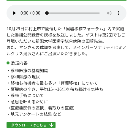
10月29日に村上市で開催した「臓器移植フォーラム」内で実施
した番組公開録音の模様を放送しました。ゲストは第2回でもご
登場いただいた新潟大学医歯学総合病院の田﨑先生。
また、ヤンさんの体調を考慮して、メインパーソナリティはミノ
ルクリス滝沢さんにご出演いただきました。
放送内容
・移植医療の基礎知識
・移植医療の現状
・移植も待機者も最も多い「腎臓移植」について
・腎臓病の辛さ、平均15～16年を待ち続ける気持ち
・移植手術について
・意思を叶えるために
（医療機関側の連携、看取りの医療）
・地元アンケートの結果 など
ダウンロードはこちら