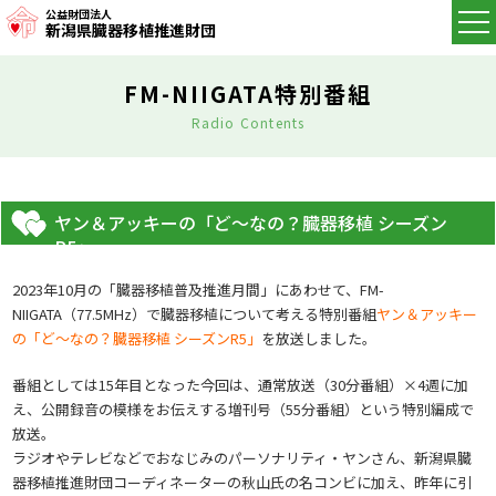
公益財団法人
新潟県臓器移植推進財団
FM-NIIGATA特別番組
Radio Contents
ヤン＆アッキーの「ど～なの？臓器移植 シーズン
R5」
2023年10月の「臓器移植普及推進月間」にあわせて、FM-
NIIGATA（77.5MHz）で臓器移植について考える特別番組
ヤン＆アッキー
の「ど～なの？臓器移植 シーズンR5」
を放送しました。
番組としては15年目となった今回は、通常放送（30分番組）×4週に加
え、公開録音の模様をお伝えする増刊号（55分番組）という特別編成で
放送。
ラジオやテレビなどでおなじみのパーソナリティ・ヤンさん、新潟県臓
器移植推進財団コーディネーターの秋山氏の名コンビに加え、昨年に引